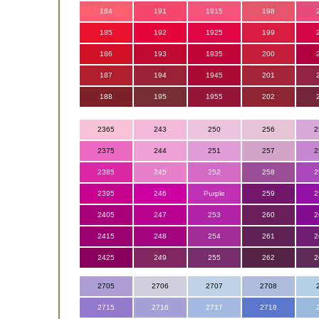
184
191
1915
198
185
192
1925
199
186
193
1935
200
187
194
1945
201
188
195
1955
202
2365
243
250
256
2
2375
244
251
257
2
2385
245
252
258
2
2395
246
Purple
259
2
2405
247
253
260
2
2415
248
254
261
2
2425
249
255
262
2
2705
2706
2707
2708
2715
2716
2717
2718