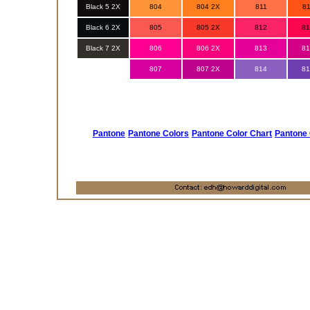
Black 5 2X
804
804 2X
811
81
Black 6 2X
805
805 2X
812
81
Black 7 2X
806
806 2X
813
81
807
807 2X
814
81
Pantone
Pantone Colors
Pantone Color Chart
Pantone 