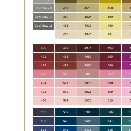
Cool Gray 9
451
4515
458
Cool Gray 10
452
4525
459
Cool Gray 11
453
4535
460
454
4545
461
490
497
4975
504
491
498
4985
505
492
499
4995
506
493
500
5005
507
494
501
5015
508
495
502
5025
509
496
503
5035
510
532
539
5395
546
5
533
540
5405
547
5
534
541
5415
548
5