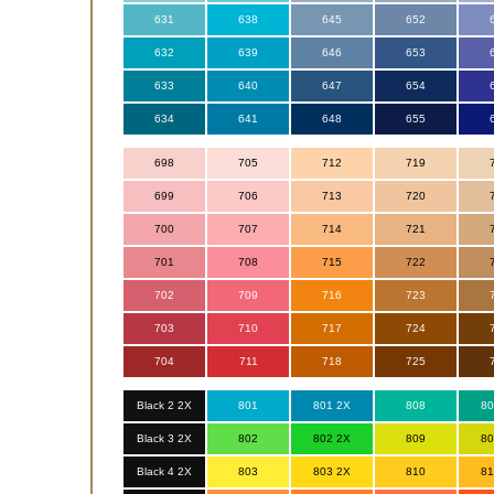
631
638
645
652
632
639
646
653
633
640
647
654
634
641
648
655
698
705
712
719
699
706
713
720
700
707
714
721
701
708
715
722
702
709
716
723
703
710
717
724
704
711
718
725
Black 2 2X
801
801 2X
808
80
Black 3 2X
802
802 2X
809
80
Black 4 2X
803
803 2X
810
81