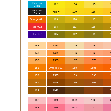
Process
102
108
115
Cyen
Process
Yellow
109
116
Black
Orange 021
103
110
117
Red 032
104
111
118
Blue 072
105
112
119
148
1485
155
1555
149
1495
156
1565
150
1505
157
1575
151
Orange 021
158
1585
152
1525
159
1595
153
1535
160
1605
154
1545
161
1615
182
189
1895
196
183
190
1905
197