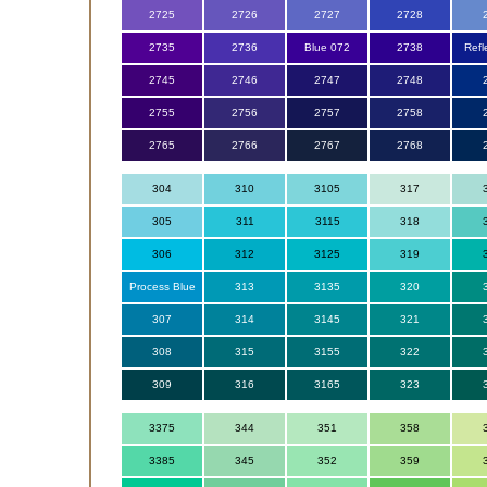
2725
2726
2727
2728
2735
2736
Blue 072
2738
Refl
2745
2746
2747
2748
2755
2756
2757
2758
2765
2766
2767
2768
304
310
3105
317
305
311
3115
318
306
312
3125
319
Process Blue
313
3135
320
307
314
3145
321
308
315
3155
322
309
316
3165
323
3375
344
351
358
3385
345
352
359