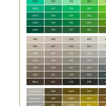
3395
346
353
360
3405
347
354
361
3415
348
355
362
3425
349
356
363
3435
350
357
364
400
406
413
420
401
407
414
421
402
408
415
422
403
409
416
423
404
410
417
424
405
411
418
425
Black
412
419
426
Cool Gray 6
448
4485
455
Cool Gray 7
449
4495
456
Cool Gray 8
450
4505
457