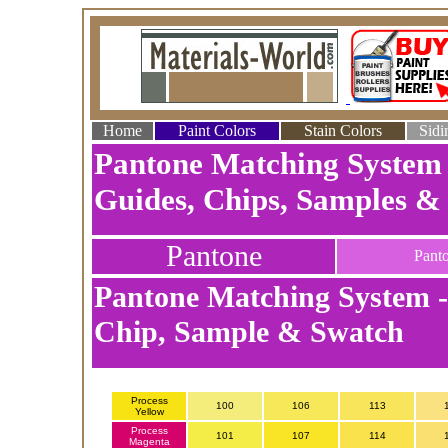
Home
Paint Colors
Stain Colors
Sidi
Pantone Matching System 
Guides, Chips, Samples &
Pantone
Pant
Pantone Matching System -
Chip, Sample & Swatch
Process
100
106
113
Yellow
Process
101
107
114
Magenta